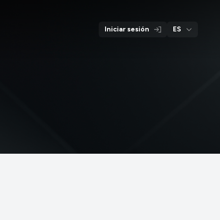
Página
Material
Contacto
Productos
principal
informativo
Iniciar sesión
ES