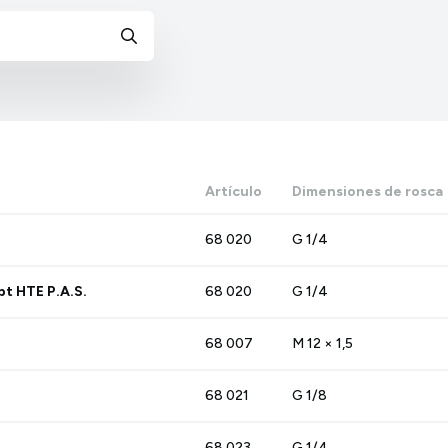
Artículo
Dimensiones de rosca
68 020
G 1/4
t HTE P.A.S.
68 020
G 1/4
68 007
M 12 × 1,5
68 021
G 1/8
68 023
G 1/4