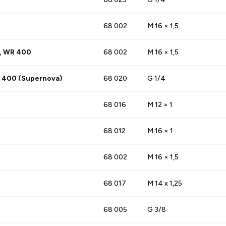
68 002
M 16 × 1,5
, WR 400
68 002
M 16 × 1,5
 400 (Supernova)
68 020
G 1/4
68 016
M 12 × 1
68 012
M 16 × 1
68 002
M 16 × 1,5
Deutsch
English
Français
Italiano
Español
68 017
M 14 x 1,25
Nederlands
Ελληνικά
Português
Polski
68 005
G 3/8