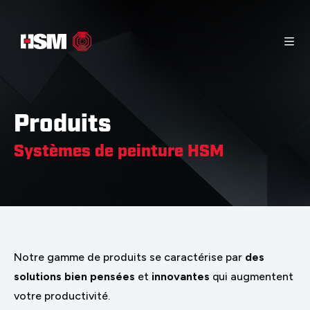
Page d’accueil
Matériel d’information
Contact
Produits
Produits
Systèmes de peinture HSM
Notre gamme de produits se caractérise par
des
solutions bien pensées
et
innovantes
qui augmentent
votre productivité.