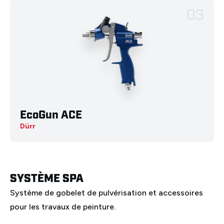
03
Deutsch
English
Français
Italiano
EcoGun ACE
Dürr
Español
Nederlands
Ελληνικά
Português
Polski
SYSTÈME SPA
Système de gobelet de pulvérisation et accessoires
pour les travaux de peinture.