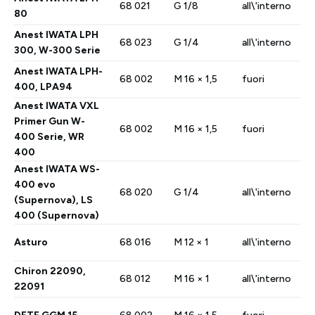
68 021
G 1/8
all\'interno
80
Anest IWATA LPH
68 023
G 1/4
all\'interno
300, W-300 Serie
Anest IWATA LPH-
68 002
M 16 × 1,5
fuori
400, LPA94
Anest IWATA VXL
Primer Gun W-
68 002
M 16 × 1,5
fuori
400 Serie, WR
400
Anest IWATA WS-
400 evo
68 020
G 1/4
all\'interno
(Supernova), LS
400 (Supernova)
Asturo
68 016
M 12 × 1
all\'interno
Chiron 22090,
68 012
M 16 × 1
all\'interno
22091