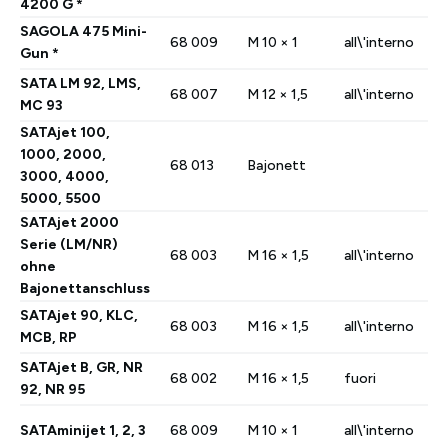
4200 G *
SAGOLA 475 Mini-
68 009
M 10 × 1
all\'interno
Gun *
SATA LM 92, LMS,
68 007
M 12 × 1,5
all\'interno
MC 93
SATAjet 100,
1000, 2000,
68 013
Bajonett
3000, 4000,
5000, 5500
SATAjet 2000
Serie (LM/NR)
68 003
M 16 × 1,5
all\'interno
ohne
Bajonettanschluss
SATAjet 90, KLC,
68 003
M 16 × 1,5
all\'interno
MCB, RP
SATAjet B, GR, NR
68 002
M 16 × 1,5
fuori
92, NR 95
SATAminijet 1, 2, 3
68 009
M 10 × 1
all\'interno