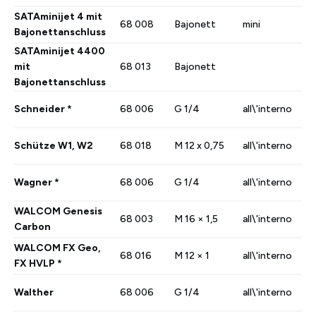
SATAminijet 4 mit
68 008
Bajonett
mini
Bajonettanschluss
SATAminijet 4400
mit
68 013
Bajonett
Bajonettanschluss
Schneider *
68 006
G 1/4
all\'interno
Schütze W1, W2
68 018
M 12 x 0,75
all\'interno
Wagner *
68 006
G 1/4
all\'interno
WALCOM Genesis
68 003
M 16 × 1,5
all\'interno
Carbon
WALCOM FX Geo,
68 016
M 12 × 1
all\'interno
FX HVLP *
Walther
68 006
G 1/4
all\'interno