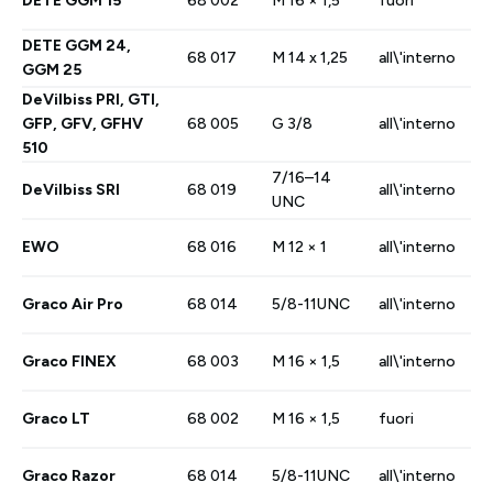
DETE GGM 15
68 002
M 16 × 1,5
fuori
DETE GGM 24,
68 017
M 14 x 1,25
all\'interno
GGM 25
Deutsch
English
Français
Italiano
DeVilbiss PRI, GTI,
GFP, GFV, GFHV
68 005
G 3/8
all\'interno
Español
Nederlands
Ελληνικά
510
7/16–14
Português
Polski
DeVilbiss SRI
68 019
all\'interno
UNC
EWO
68 016
M 12 × 1
all\'interno
Graco Air Pro
68 014
5/8-11UNC
all\'interno
Graco FINEX
68 003
M 16 × 1,5
all\'interno
Graco LT
68 002
M 16 × 1,5
fuori
Graco Razor
68 014
5/8-11UNC
all\'interno