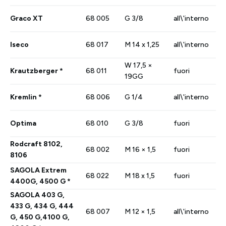
Graco XT
68 005
G 3/8
all\'interno
Iseco
68 017
M 14 x 1,25
all\'interno
W 17,5 ×
Krautzberger *
68 011
fuori
19GG
Kremlin *
68 006
G 1/4
all\'interno
Optima
68 010
G 3/8
fuori
Rodcraft 8102,
68 002
M 16 × 1,5
fuori
8106
SAGOLA Extrem
68 022
M 18 x 1,5
fuori
4400G, 4500 G *
SAGOLA 403 G,
433 G, 434 G, 444
68 007
M 12 × 1,5
all\'interno
G, 450 G,4100 G,