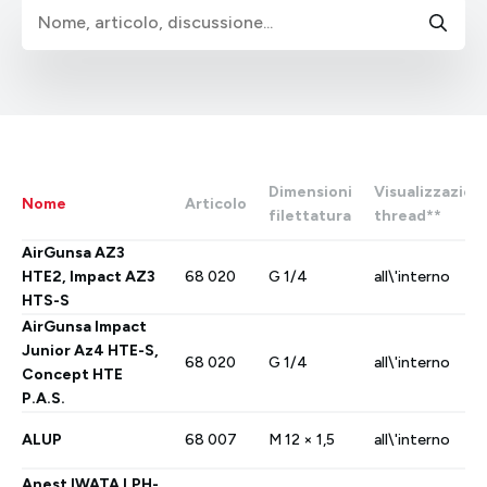
Dimensioni
Visualizzazion
Nome
Articolo
filettatura
thread**
AirGunsa AZ3
HTE2, Impact AZ3
68 020
G 1/4
all\'interno
HTS-S
AirGunsa Impact
Junior Az4 HTE-S,
68 020
G 1/4
all\'interno
Concept HTE
P.A.S.
ALUP
68 007
M 12 × 1,5
all\'interno
Anest IWATA LPH-