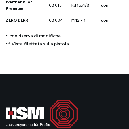
Walther Pilot
68 015
Rd 16x1/8
fuori
Premium
ZERO DERR
68 004
M 12 × 1
fuori
* con riserva di modifiche
** Vista filettata sulla pistola