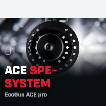
01
ACE
SPE-
SYSTEM
EcoGun ACE pro