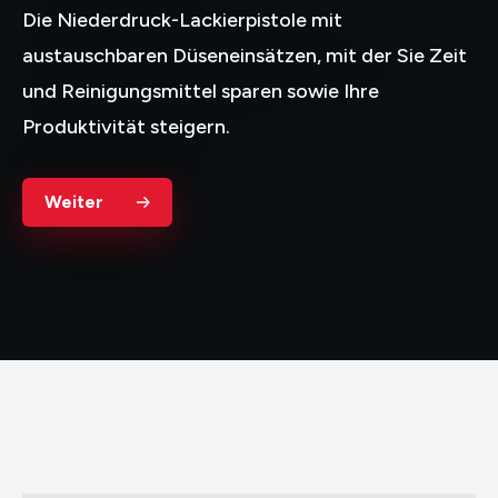
Die Niederdruck-Lackierpistole mit
Deutsch
English
Français
Italiano
austauschbaren Düseneinsätzen, mit der Sie Zeit
und Reinigungsmittel sparen sowie Ihre
Español
Nederlands
Ελληνικά
Produktivität steigern.
Português
Polski
Weiter