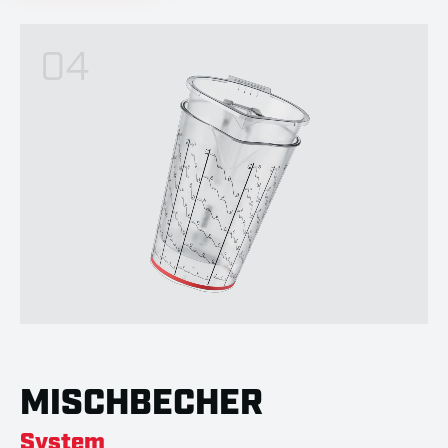
04
MISCHBECHER
System