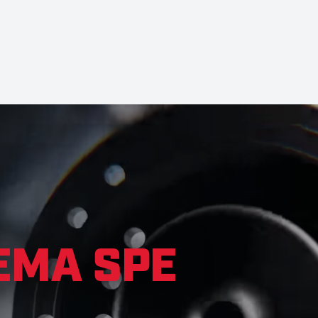
EMA SPE
ressão com pastilhas de bico
mpo e detergente e aumenta sua