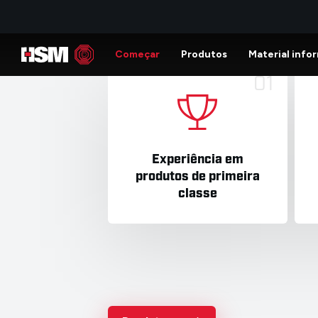
classe
Nosso sistema ACE SPE, copo misturado
implementados de forma eficaz e econ
Produtos