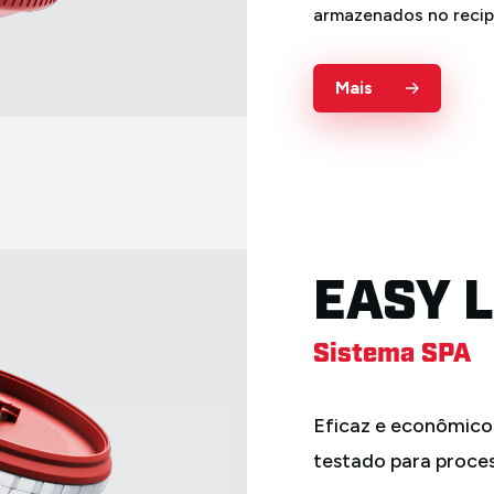
EASY L
Sistema SPA
Eficaz e econômico.
testado para proce
Nosso comprovado si
maneira eficiente de 
recipientes de tinta su
minimiza as tarefas d
limpeza. Os resíduos 
armazenados no recip
Mais