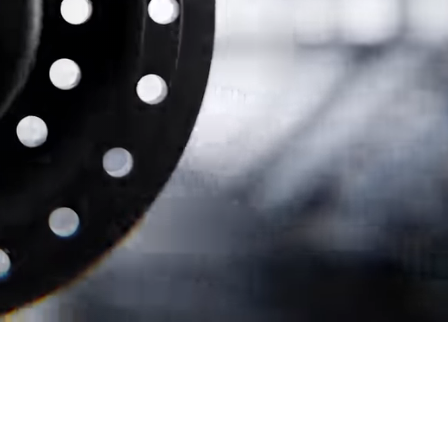
 FÁCIL
MIX
descartáveis para mistura direta e
nto de
pequenas quantidades de