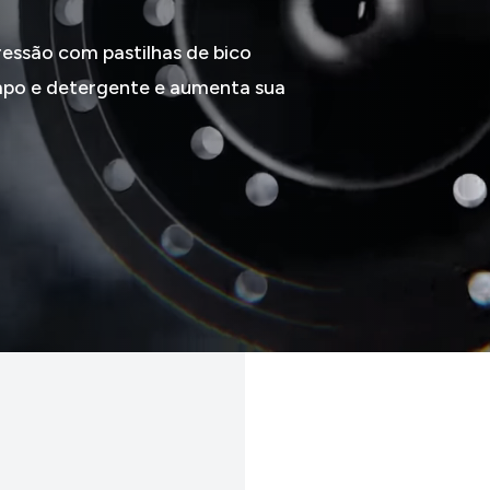
LINHA
Sistema SPA
O sistema de copos 
fácil e processame