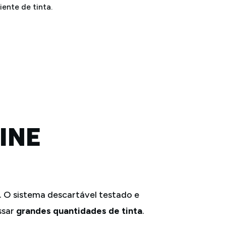
INE
 O sistema descartável testado e
ssar
grandes quantidades de tinta
.
stema de uso único oferece uma
processar e armazenar tintas. Com
bstituíveis e filtros inseríveis, você
e limpeza e o consumo de agentes de
de tinta podem ser facilmente
iente.