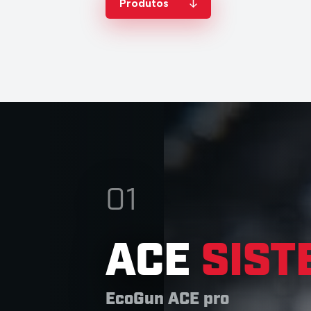
01
ACE
SIST
EcoGun ACE pro
A pistola de pulverização de baixa p
intercambiáveis que economiza te
produtividade.
Mais