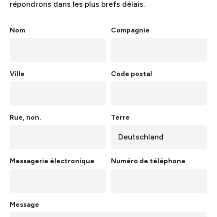
répondrons dans les plus brefs délais.
Nom
Compagnie
Deutsch
English
Français
Italiano
Español
Nederlands
Ελληνικά
Ville
Code postal
Português
Polski
Rue, non.
Terre
Messagerie électronique
Numéro de téléphone
Message