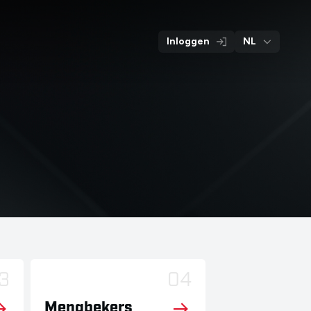
Hoofdpagina
Informatief
Contact
Producten
materiaal
Inloggen
NL
3
04
Mengbekers