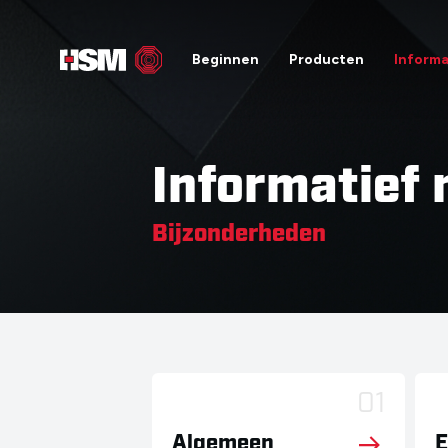
Beginnen
Producten
Informa
Informatief 
Bijzonderheden
01
Algemeen
E