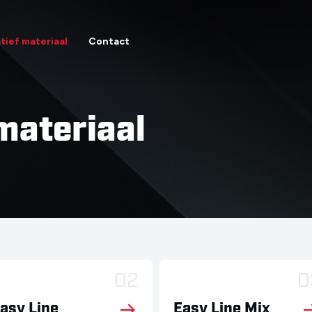
tief materiaal
Contact
materiaal
02
0
asy Line
Easy Line Mix