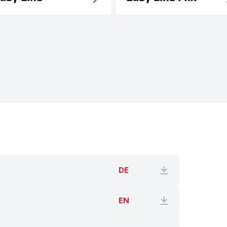
Deutsch
English
Français
Italiano
Español
Nederlands
Ελληνικά
Português
Polski
DE
EN