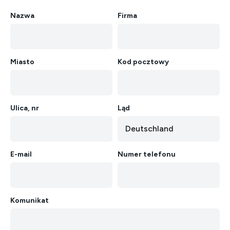
Nazwa
Firma
Deutsch
English
Français
Italiano
Miasto
Kod pocztowy
Español
Nederlands
Ελληνικά
Português
Polski
Ulica, nr
Ląd
E-mail
Numer telefonu
Komunikat